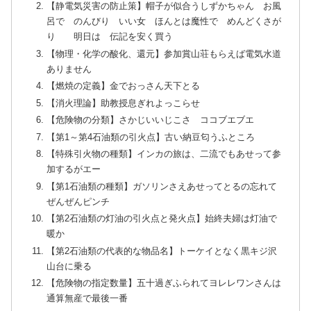
【静電気災害の防止策】帽子が似合うしずかちゃん お風
呂で のんびり いい女 ほんとは魔性で めんどくさが
り 明日は 伝記を安く買う
【物理・化学の酸化、還元】参加賞山荘もらえば電気水道
ありません
【燃焼の定義】金でおっさん天下とる
【消火理論】助教授息ぎれよっこらせ
【危険物の分類】さかじいいじこさ ココブエブエ
【第1～第4石油類の引火点】古い納豆匂うふところ
【特殊引火物の種類】インカの旅は、二流でもあせって参
加するがエー
【第1石油類の種類】ガソリンさえあせってとるの忘れて
ぜんぜんピンチ
【第2石油類の灯油の引火点と発火点】始終夫婦は灯油で
暖か
【第2石油類の代表的な物品名】トーケイとなく黒キジ沢
山台に乗る
【危険物の指定数量】五十過ぎふられてヨレレワンさんは
通算無産で最後一番