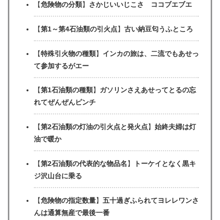
【
危険物の分類
】
さかじいいじこさ ココブエブエ
【
第1～第4石油類の引火点
】
古い納豆匂うふところ
【
特殊引火物の種類
】
インカの旅は、二流でもあせっ
て参加するがエー
【
第1石油類の種類
】
ガソリンさえあせってとるの忘
れてぜんぜんピンチ
【
第2石油類の灯油の引火点と発火点
】
始終夫婦は灯
油で暖か
【
第2石油類の代表的な物品名
】
トーケイとなく黒キ
ジ沢山台に乗る
【
危険物の指定数量
】
五十過ぎふられてヨレレワンさ
んは通算無産で最後一番