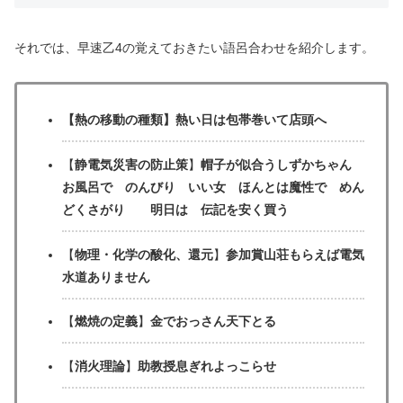
それでは、早速乙4の覚えておきたい語呂合わせを紹介します。
【熱の移動の種類】熱い日は包帯巻いて店頭へ
【
静電気災害の防止策
】
帽子が似合うしずかちゃん
お風呂で のんびり いい女 ほんとは魔性で めん
どくさがり 明日は 伝記を安く買う
【
物理・化学の酸化、還元
】
参加賞山荘もらえば電気
水道ありません
【
燃焼の定義
】
金でおっさん天下とる
【
消火理論
】
助教授息ぎれよっこらせ