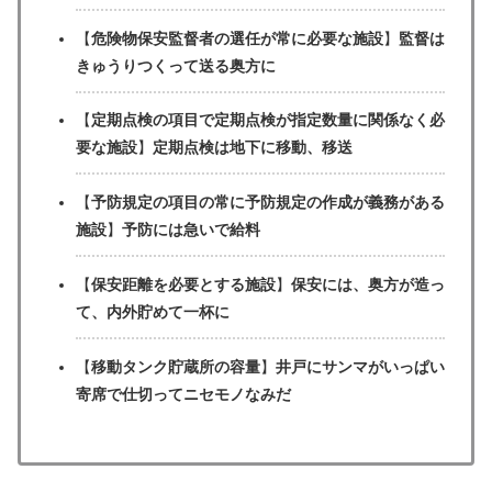
【
危険物保安監督者の選任が常に必要な施設
】
監督は
きゅうりつくって送る奥方に
【
定期点検の項目で定期点検が指定数量に関係なく必
要な施設
】
定期点検は地下に移動、移送
【
予防規定の項目の常に予防規定の作成が義務がある
施設
】
予防には急いで給料
【
保安距離を必要とする施設
】
保安には、奥方が造っ
て、内外貯めて一杯に
【
移動タンク貯蔵所の容量
】
井戸にサンマがいっぱい
寄席で仕切ってニセモノなみだ