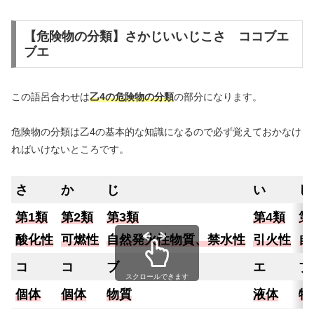
【危険物の分類】さかじいいじこさ ココブエ
ブエ
この語呂合わせは
乙4の危険物の分類
の部分になります。
危険物の分類は乙4の基本的な知識になるので必ず覚えておかなけ
ればいけないところです。
さ
か
じ
い
じ
第1類
第2類
第3類
第4類
第
酸化性
可燃性
自然発火性物質、禁水性
引火性
自
コ
コ
ブ
エ
ブ
スクロールできます
個体
個体
物質
液体
物