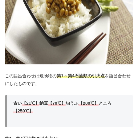
この語呂合わせは危険物の
第1～第4石油類の引火点
を語呂合わせ
にしたものです。
古い
【21℃】
納豆
【70℃】
匂うふ
【200℃】
ところ
【250℃】