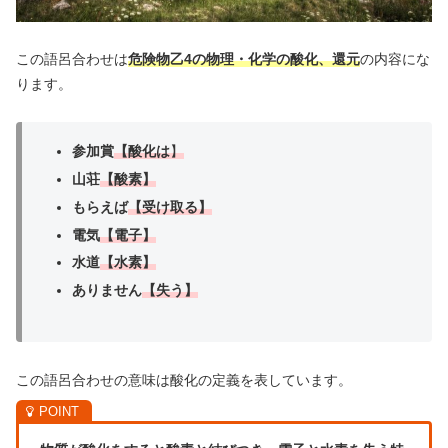
この語呂合わせは
危険物
乙4の物理・化学の酸化、還元
の内容にな
ります。
参加賞
【
酸化は
】
山荘
【酸素】
もらえば
【受け取る】
電気
【電子】
水道
【水素】
ありません
【失う】
この語呂合わせの意味は酸化の定義を表しています。