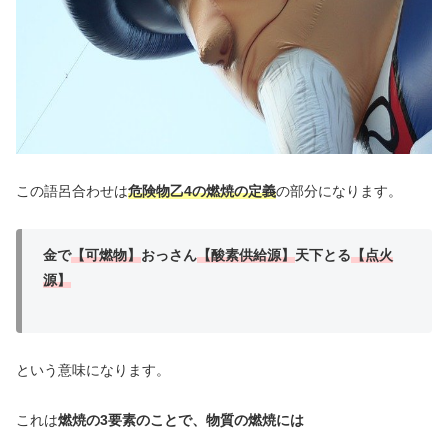
この語呂合わせは
危険物
乙4の燃焼の定義
の部分になります。
金で
【可燃物】
おっさん
【酸素供給源】
天下とる
【点火
源】
という意味になります。
これは
燃焼の3要素のことで、物質の燃焼には