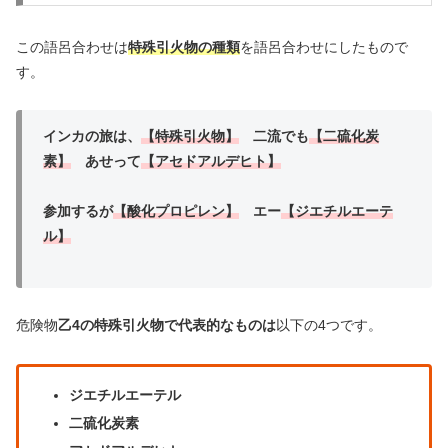
この語呂合わせは
特殊引火物の種類
を語呂合わせにしたもので
す。
インカの旅は、
【特殊引火物】
二流でも
【二硫化炭
素】
あせって
【アセドアルデヒト】
参加するが
【酸化プロピレン】
エー
【ジエチルエーテ
ル】
危険物
乙4の特殊引火物で代表的なものは
以下の4つです。
ジエチルエーテル
二硫化炭素