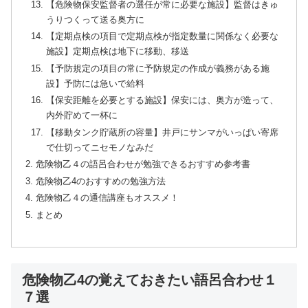
【危険物保安監督者の選任が常に必要な施設】監督はきゅ
うりつくって送る奥方に
【定期点検の項目で定期点検が指定数量に関係なく必要な
施設】定期点検は地下に移動、移送
【予防規定の項目の常に予防規定の作成が義務がある施
設】予防には急いで給料
【保安距離を必要とする施設】保安には、奥方が造って、
内外貯めて一杯に
【移動タンク貯蔵所の容量】井戸にサンマがいっぱい寄席
で仕切ってニセモノなみだ
危険物乙４の語呂合わせが勉強できるおすすめ参考書
危険物乙4のおすすめの勉強方法
危険物乙４の通信講座もオススメ！
まとめ
危険物乙4の覚えておきたい語呂合わせ１
７選