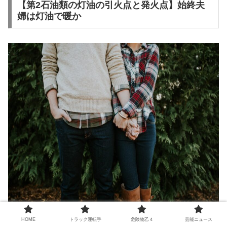
【第2石油類の灯油の引火点と発火点】始終夫
婦は灯油で暖か
HOME
トラック運転手
危険物乙４
芸能ニュース