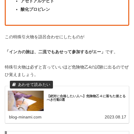
アセドアルデヒト
酸化プロピレン
この特殊引火物を語呂合わせにしたものが
「インカの旅は、二流でもあせって参加するがエー」
です。
特殊引火物は必ずと言っていいほど危険物乙4の試験に出るのでぜ
ひ覚えましょう。
【絶対に合格したい人へ】危険物乙４に落ちた後とる
べき行動3選
blog-minami.com
2023.08.17