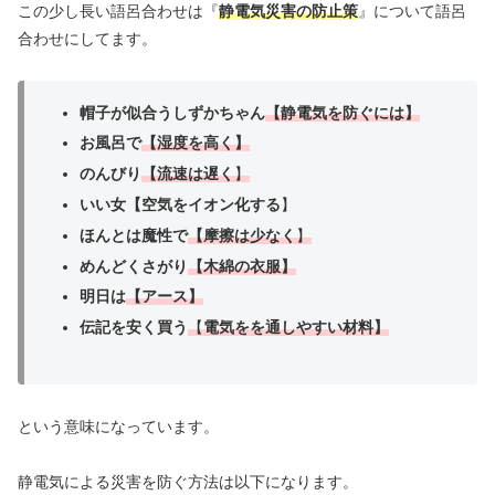
この少し長い語呂合わせは『
静電気災害の防止策
』について語呂
合わせにしてます。
帽子が似合うしずかちゃん
【
静電気を防ぐには
】
お風呂で
【
湿度を高く
】
のんびり
【
流速は遅く
】
いい女【空気をイオン化する
】
ほんとは魔性で
【
摩擦は少なく
】
めんどくさがり
【
木綿の衣服
】
明日は
【
アース
】
伝記を安く買う
【
電気をを通しやすい材料
】
という意味になっています。
静電気による災害を防ぐ方法は以下になります。