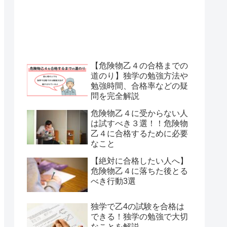
【危険物乙４の合格までの
道のり】独学の勉強方法や
勉強時間、合格率などの疑
問を完全解説
危険物乙４に受からない人
は試すべき３選！！危険物
乙４に合格するために必要
なこと
【絶対に合格したい人へ】
危険物乙４に落ちた後とる
べき行動3選
独学で乙4の試験を合格は
できる！独学の勉強で大切
なことを解説