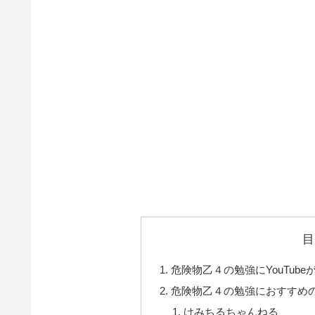
目
危険物乙４の勉強にYouTub
危険物乙４の勉強におすすめのY
けみちるちゃんねる