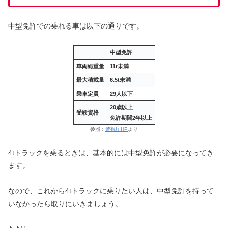
中型免許での乗れる車は以下の通りです。
中型免許
車両総重量
11t未満
最大積載量
6.5t未満
乗車定員
29人以下
20歳以上
受験資格
免許期間2年以上
参照：
警視庁HP
より
4tトラックを乗るときは、基本的には中型免許が必要になってき
ます。
なので、これから4tトラックに乗りたい人は、中型免許を持って
いなかったら取りにいきましょう。