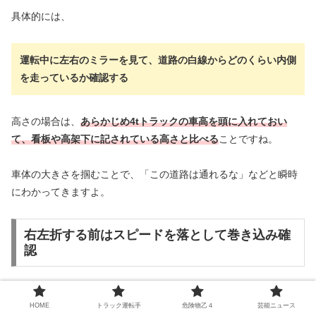
具体的には、
運転中に左右のミラーを見て、道路の白線からどのくらい内側
を走っているか確認する
高さの場合は、
あらかじめ4tトラックの車高を頭に入れておい
て、看板や高架下に記されている高さと比べる
ことですね。
車体の大きさを掴むことで、「この道路は通れるな」などと瞬時
にわかってきますよ。
右左折する前はスピードを落として巻き込み確
認
4tトラックの事故で怖いのが巻き込み事故です。
HOME
トラック運転手
危険物乙４
芸能ニュース