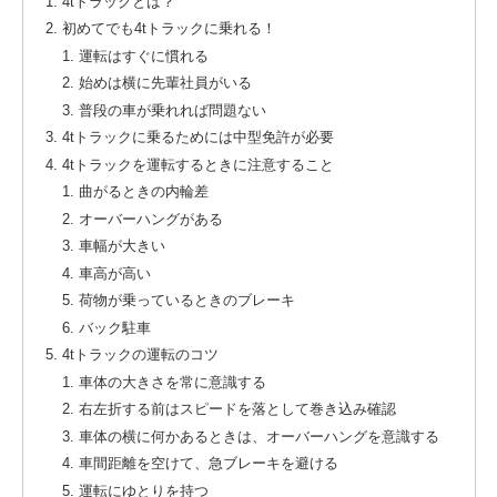
4tトラックとは？
初めてでも4tトラックに乗れる！
運転はすぐに慣れる
始めは横に先輩社員がいる
普段の車が乗れれば問題ない
4tトラックに乗るためには中型免許が必要
4tトラックを運転するときに注意すること
曲がるときの内輪差
オーバーハングがある
車幅が大きい
車高が高い
荷物が乗っているときのブレーキ
バック駐車
4tトラックの運転のコツ
車体の大きさを常に意識する
右左折する前はスピードを落として巻き込み確認
車体の横に何かあるときは、オーバーハングを意識する
車間距離を空けて、急ブレーキを避ける
運転にゆとりを持つ