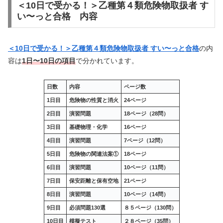
＜10日で受かる！＞乙種第４類危険物取扱者 す
い〜っと合格 内容
＜10日で受かる！＞乙種第４類危険物取扱者 すい〜っと合格
の内
容は
1日〜10日の項目
で分かれています。
日数
内容
ページ数
1日目
危険物の性質と消火
24ページ
2日目
演習問題
18ページ（28問）
3日目
基礎物理・化学
16ページ
4日目
演習問題
7ページ（12問）
5日目
危険物の関連法案①
18ページ
6日目
演習問題
10ページ（11問）
7日目
保安距離と保有空地
21ページ
8日目
演習問題
10ページ（14問）
9日目
必須問題130選
８５ページ（130問）
10日目
模擬テスト
２８ページ（35問）