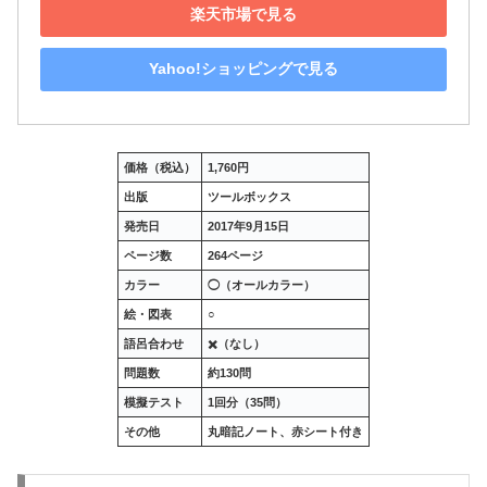
楽天市場で見る
Yahoo!ショッピングで見る
価格（税込）
1,760
円
出版
ツールボックス
発売日
2017
年
9
月
15
日
ページ数
264
ページ
カラー
◯（オールカラー）
絵・図表
○
語呂合わせ
✖️
（なし）
問題数
約
130
問
模擬テスト
1回分（35問）
その他
丸暗記ノート、赤シート付き