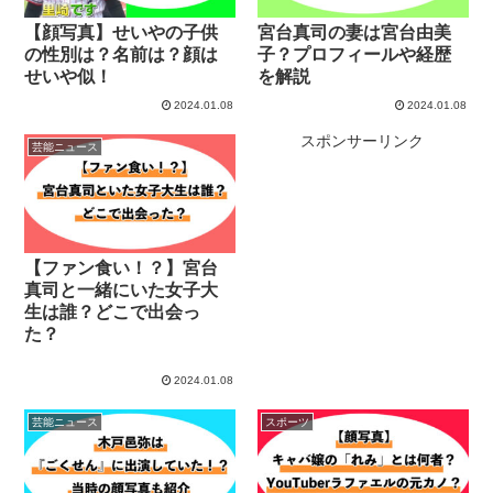
【顔写真】せいやの子供
宮台真司の妻は宮台由美
の性別は？名前は？顔は
子？プロフィールや経歴
せいや似！
を解説
2024.01.08
2024.01.08
スポンサーリンク
芸能ニュース
【ファン食い！？】宮台
真司と一緒にいた女子大
生は誰？どこで出会っ
た？
2024.01.08
芸能ニュース
スポーツ