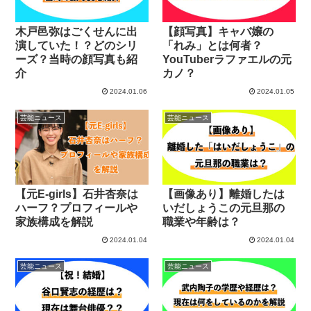
木戸邑弥はごくせんに出
【顔写真】キャバ嬢の
演していた！？どのシリ
「れみ」とは何者？
ーズ？当時の顔写真も紹
YouTuberラファエルの元
介
カノ？
2024.01.06
2024.01.05
芸能ニュース
芸能ニュース
【元E-girls】石井杏奈は
【画像あり】離婚したは
ハーフ？プロフィールや
いだしょうこの元旦那の
家族構成を解説
職業や年齢は？
2024.01.04
2024.01.04
芸能ニュース
芸能ニュース